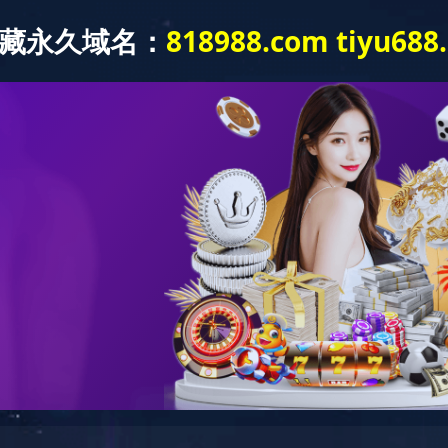
知通告
法律法规
消防科普
消防文化
消防
p官网召开第四届理事会第八次会议
app官网召开第四届理事会第八次会议，重点审议协会换届选
下一阶段重点工作。会议由常务副会长吴松荣主持，32名...