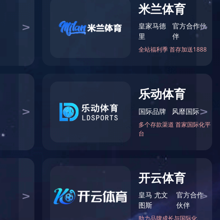
肖老师来了之“留心”
2025-07-10
专家评审
肖老师来了之“暴走”的电磁...
2025-06-20
通知通告
进一步做
• 关于组织参观“2025第...
• 关于联合发布团体标准《消...
• 关于团体标准《消防设施远...