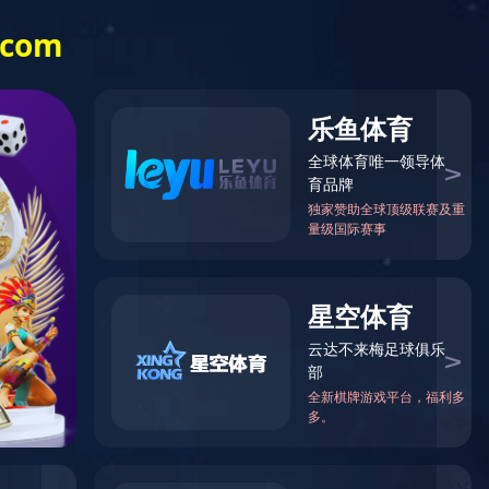
产品
团体标准
会员天地
消防培训
2025-07-14
消防视界
举相关事