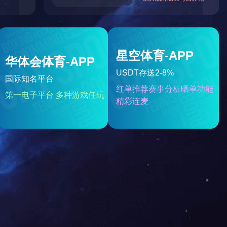
• 星空app官网关于第五届会...
2025-05-22
• 星空app官网关于成立换届...
1日，星空
• 关于对团体标准《消防设施...
• 星空app官网关于批准中电...
• 关于邀请公益征集2025...
2025-05-14
同推动消