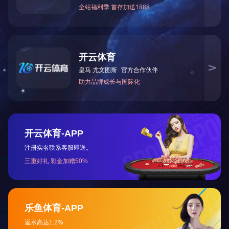
- 星空app官网消防
按照《星空app官网
27日，维保分会在重庆
- 重庆市公共消防职
...