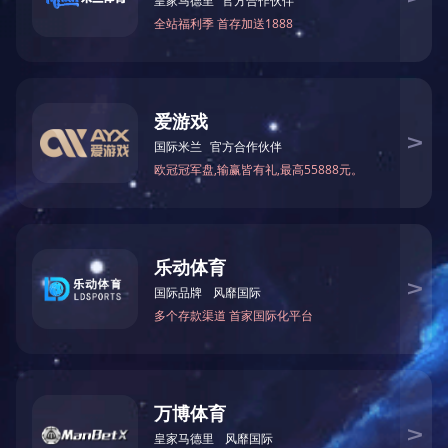
- 星空app官网召
6月15日下午，星空
长、徐培龙副会长、吴华
- 星空app官网走访
2023年6月6日，星
有限公司总经理王裕文、