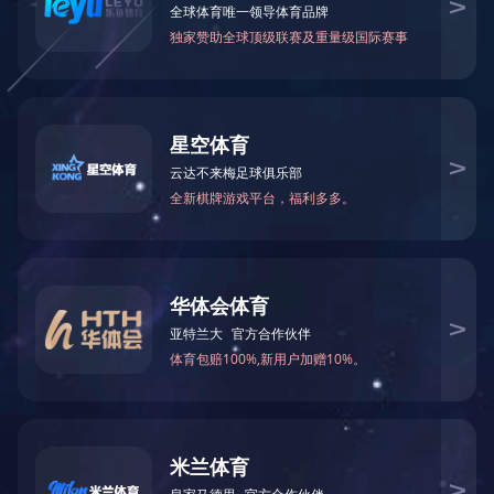
- 星空app官网标
8月23日下午，星空a
《重庆市电气防火检测技
- 宁夏消防协会来我
2023年6月25日
app官网副会长蹇可银