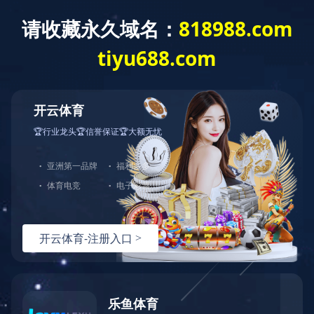
星空app官网
走进协会
新闻资讯
通知通告
- 消防协会调研走
为深入学习贯彻习近平
日下午，星空app官网