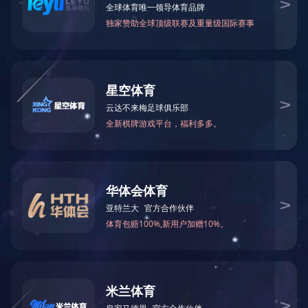
前期联系情况，并经2025年7月11日第四届理事会第八次会
名单，现予公示，公示期为5个工作日。
任何单位或个人对公示内容如有异议，请在公示期内向我会提
需加盖单位公章，以便核查)，逾期不予受理。
联系人：谢 俊，电话：13983548210
邮 箱：410595173@qq.com
联系地址：重庆市渝北区金开大道345号，邮编：401121
附件：
1. 第五届会员代表名单
点击打开链接下载
2. 第五届理事会负责人候选人名单
点击打开链接下载