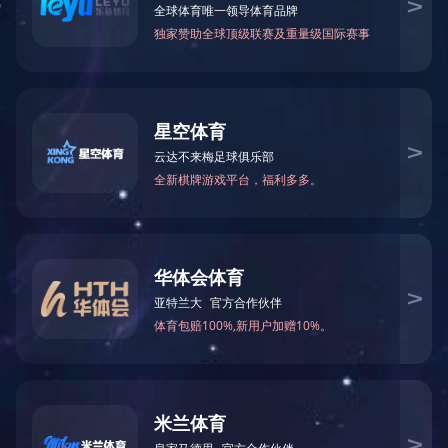
通知公告
• 关于举办2025年10月上半月初、中级消防设施操作员职
• 关于举办2025年9月下半月初、中级消防设施操作员职业